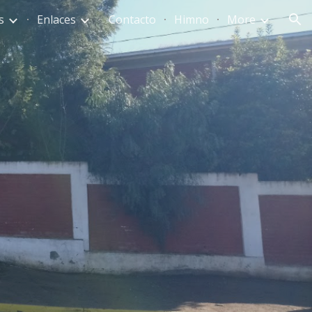
s
Enlaces
Contacto
Himno
More
ion