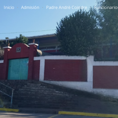
Inicio
Admisión
Padre Andrè Coindre
Funcionario
ip to main content
Skip to navigat