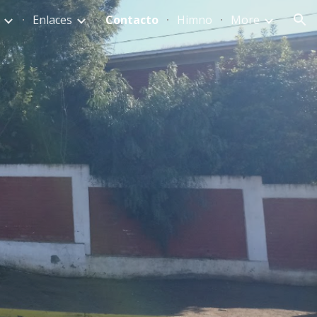
Enlaces
Contacto
Himno
More
ion