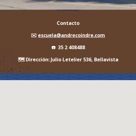
Contacto
✉️
escuela@andrecoindre.com
☎️ 35 2 408488
🗺️ Dirección: Julio Letelier 536, Bellavista