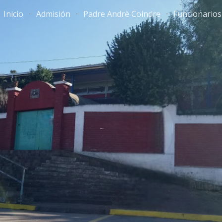
Inicio
Admisión
Padre Andrè Coindre
Funcionarios
ip to main content
Skip to navigat